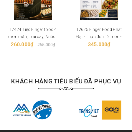
17424 Tiệc Finger food 4
12625 Finger Food Phát
món mặn, Trái cây, Nước -
Đạt - Thực đơn 12 món -
260.000₫
Phù hợp từ 30 khách
Phù hợp từ 50 khách
345.000₫
265.000₫
KHÁCH HÀNG TIÊU BIỂU ĐÃ PHỤC VỤ