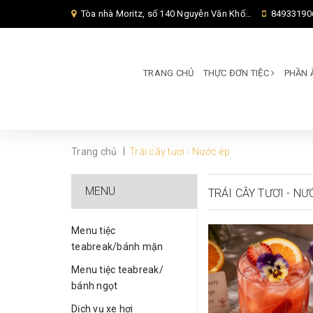
Tòa nhà Moritz, số 140 Nguyễn Văn Khối, Phường Thông Tây Hội, Thành phố Hồ Chí Minh, TP Hồ Chí Minh,
84933190
TRANG CHỦ
THỰC ĐƠN TIỆC
PHẦN 
|
Trang chủ
Trái cây tươi - Nước ép
MENU
TRÁI CÂY TƯƠI - NƯ
Menu tiệc
teabreak/bánh mặn
Menu tiệc teabreak/
bánh ngọt
Dịch vụ xe hơi