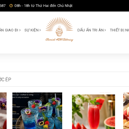
687
08h - 18h từ Thứ Hai đến Chủ Nhật
ĂN GIAO ĐI
SỰ KIỆN
DẤU ẤN TRI ÂN
THIẾT BỊ
ỚC ÉP