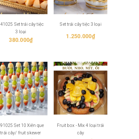
41025 Set trái cây tiệc
Set trái cây tiệc 3 loại
3 loại
1.250.000₫
380.000₫
91025 Set 10 Xiên que
Fruit box - Mix 4 loại trái
trái cây/ fruit skewer
cây