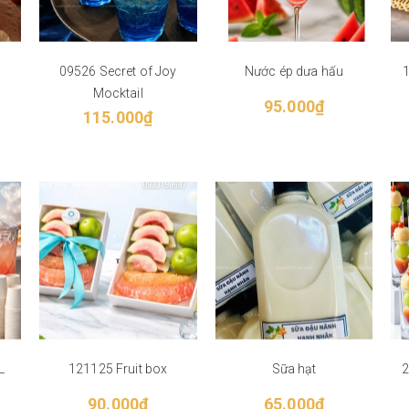
09526 Secret of Joy
Nước ép dưa hấu
1
Mocktail
95.000₫
115.000₫
L
121125 Fruit box
Sữa hạt
2
90.000₫
65.000₫