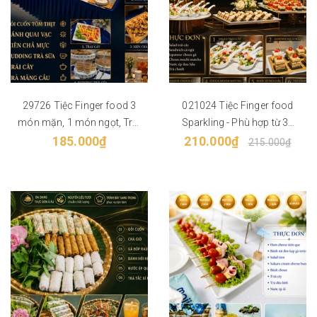
29726 Tiệc Finger food 3
021024 Tiệc Finger food
món mặn, 1 món ngọt, Trái
Sparkling - Phù hợp từ 30
185.000₫
cây, Nước
210.000₫
khách
215.000₫