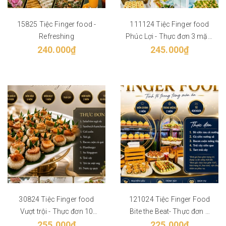
15825 Tiệc Finger food -
111124 Tiệc Finger food
Refreshing
Phúc Lợi - Thực đơn 3 mặn,
240.000₫
2 ngọt, Trái cây, 2 nước -
245.000₫
Phù hợp từ 40 khách
30824 Tiệc Finger food
121024 Tiệc Finger Food
Vượt trội - Thực đơn 10
Bite the Beat- Thực đơn 5
món - Phù hợp từ 60 khách
255.000₫
món phù hợp từ 45 khách
225.000₫