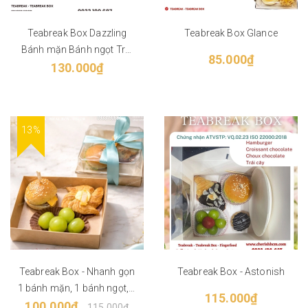
Teabreak Box Dazzling
Teabreak Box Glance
Bánh mặn Bánh ngọt Trái
85.000₫
cây/Savory pastry, Sweet
130.000₫
pastry, fruits
13%
Teabreak Box - Nhanh gọn
Teabreak Box - Astonish
1 bánh mặn, 1 bánh ngọt, 1
115.000₫
100.000₫
trái cây
115.000₫