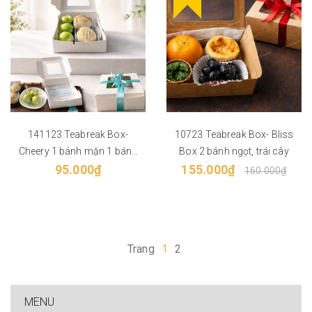
141123 Teabreak Box-
10723 Teabreak Box- Bliss
Cheery 1 bánh mặn 1 bánh
Box 2 bánh ngọt, trái cây
ngọt trái cây
95.000₫
155.000₫
160.000₫
Trang
1
2
MENU