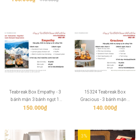
Teabreak Box Empathy - 3
15324 Teabreak Box
bánh mặn 3 bánh ngọt 1
Gracious - 3 bánh mặn 2
150.000₫
trái cây
bánh ngọt 1 trái cây
140.000₫
3%