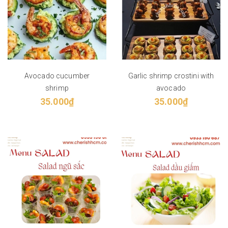
Avocado cucumber
Garlic shrimp crostini with
shrimp
avocado
35.000₫
35.000₫