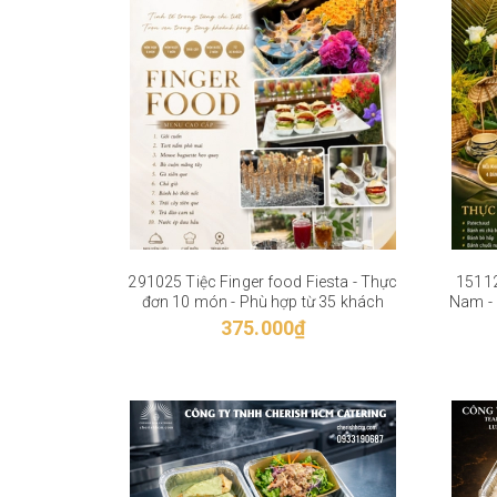
291025 Tiệc Finger food Fiesta - Thực
15112
đơn 10 món - Phù hợp từ 35 khách
Nam - 
Thực đ
375.000₫
n