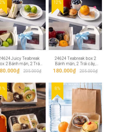
2%
12%
12%
24624 Juicy Teabreak
24624 Teabreak box 2
24624 Teabr
ox 2 Bánh mặn, 2 Trái
Bánh mặn, 2 Trái cây,
Bánh mặn, 1
cây, Nước ép/Trà
Nước ép
2 Trái câ
80.000₫
180.000₫
180.000₫
205.000₫
205.000₫
1%
8%
3%