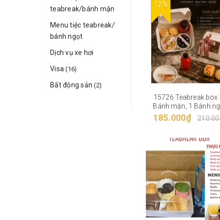
12%
teabreak/bánh mặn
Menu tiệc teabreak/
bánh ngọt
Dịch vụ xe hơi
Visa
(16)
Bất động sản
(2)
15726 Teabreak box 
Bánh mặn, 1 Bánh ng
Trái cây, Nước ép/T
185.000₫
210.00