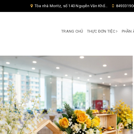
Tòa nhà Moritz, số 140 Nguyễn Văn Khối, Phường Thông Tây Hội, Thành phố Hồ Chí Minh, TP Hồ Chí Minh,
84933190
TRANG CHỦ
THỰC ĐƠN TIỆC
PHẦN 