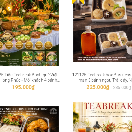
5 Tiệc Teabreak Bánh quê Việt
121125 Teabreak box Business
Hồng Phúc - Mỗi khách 4 bánh -
mặn 3 bánh ngọt, Trái cây, 
ơn 6 món bánh, Trái cây, 2 món
195.000₫
225.000₫
285.000₫
ước - Phù hợp từ 60 khách