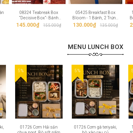
àn
08324 Teabreak Box
05425 Breakfast Box
"Decisive Box"- Bánh
Bloom - 1 Bánh, 2 Trứng
B
mặn lớn, bánh ngọt, trái
luộc, 1 Trái cây, 1 Nước/
145.000₫
130.000₫
2
155.000₫
135.000₫
cây, nước đóng chai
Pastry, egg, fruit, drink
MENU LUNCH BOX
5%
5%
i,
01726 Cơm Hải sản
01726 Cơm gà teriyaki,
chua ngọt, Bò sốt nấm
bò xào rau củ
t