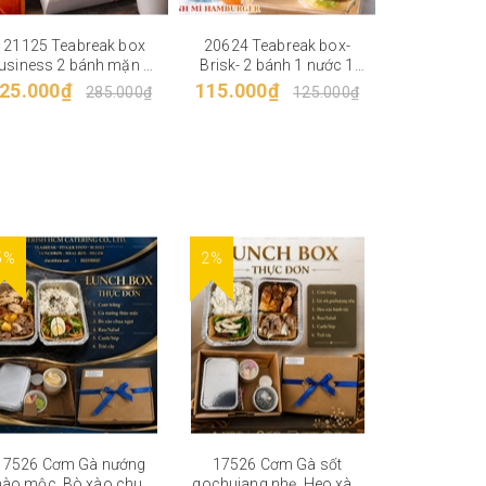
121125 Teabreak box
20624 Teabreak box-
12625 Tea
usiness 2 bánh mặn 3
Brisk- 2 bánh 1 nước 1
"Associ
bánh ngọt, Trái cây,
trái cây
25.000₫
115.000₫
185.000₫
285.000₫
125.000₫
Nước
5%
2%
5%
17526 Cơm Gà nướng
17526 Cơm Gà sốt
16526 Cơm 
hào mộc, Bò xào chua
gochujang nhẹ, Heo xào
sốt tiêu, 