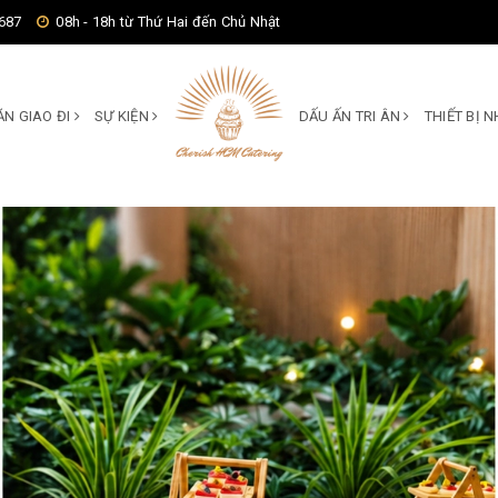
687
08h - 18h từ Thứ Hai đến Chủ Nhật
ĂN GIAO ĐI
SỰ KIỆN
DẤU ẤN TRI ÂN
THIẾT BỊ