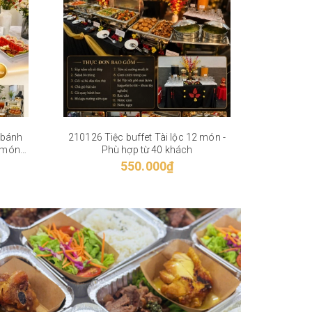
 bánh
210126 Tiệc buffet Tài lộc 12 món -
3 món
Phù hợp từ 40 khách
ch
550.000₫