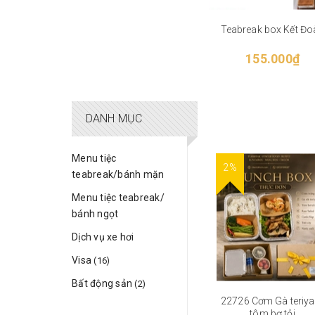
Teabreak box Kết Đo
155.000₫
DANH MỤC
Menu tiệc
2%
teabreak/bánh mặn
Menu tiệc teabreak/
bánh ngọt
Dịch vụ xe hơi
Visa
(16)
Bất động sản
(2)
22726 Cơm Gà teriyak
tôm bơ tỏi