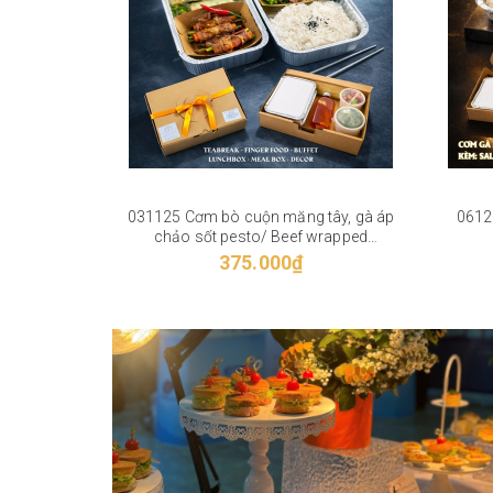
031125 Cơm bò cuộn măng tây, gà áp
0612
chảo sốt pesto/ Beef wrapped
asparagus, chicken with pesto sauce
375.000₫
and rice