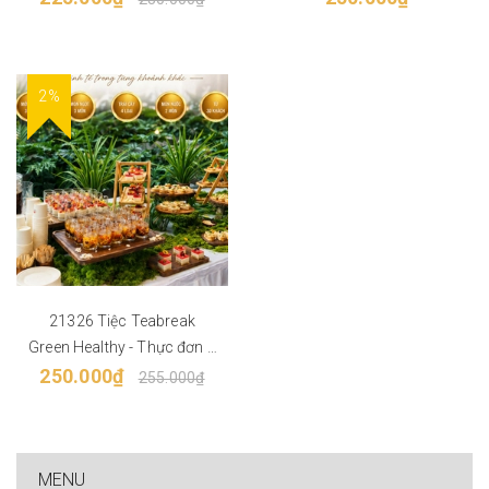
2%
21326 Tiệc Teabreak
Green Healthy - Thực đơn 6
món, Trái cây, Nước - Phù
250.000₫
255.000₫
hợp từ 30 khách
MENU