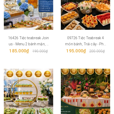
16426 Tiệc teabreak Join
09726 Tiệc Teabreak 4
us - Menu 2 bánh mặn, 2
món bánh, Trái cây - Phù
bánh ngọt, Trái cây, 2 nước
185.000₫
195.000₫
hợp từ 30 khách
190.000₫
200.000₫
Phù hợp từ 30 khách