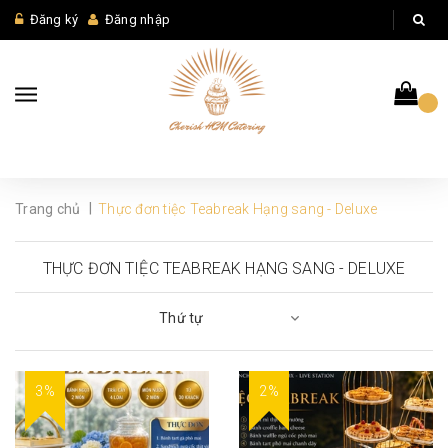
Đăng ký
Đăng nhập
|
Trang chủ
Thực đơn tiệc Teabreak Hạng sang - Deluxe
THỰC ĐƠN TIỆC TEABREAK HẠNG SANG - DELUXE
Thứ tự
3%
2%