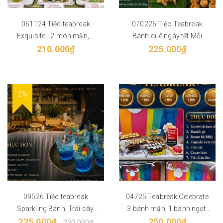
061124 Tiệc teabreak
070226 Tiệc Teabreak
Exquisite - 2 món mặn, 2
Bánh quê ngày tết Mỗi
món ngọt, Trái cây, 2 món
210.000₫
khách 4 bánh Thực đơn 6
225.000₫
nước - Phù hợp từ 30 khách
món bánh, Trái cây, 2 món
nước - Phù hợp từ 30 khách
2%
09526 Tiệc teabreak
04725 Teabreak Celebrate
Sparkling Bánh, Trái cây,
3 bánh mặn, 1 bánh ngọt,
225.000₫
Nước, Mocktail
Trái cây, 2 món nước
250.000₫
230.000₫