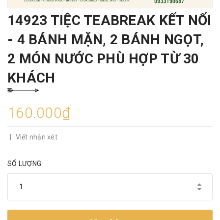
14923 TIỆC TEABREAK KẾT NỐI
- 4 BÁNH MẶN, 2 BÁNH NGỌT,
2 MÓN NƯỚC PHÙ HỢP TỪ 30
KHÁCH
160.000₫
|
Viết nhận xét
SỐ LƯỢNG: