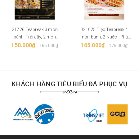
21726 Teabreak 3 món
031025 Tiệc Teabreak 4
bánh, Trái cây, 2 món
món bánh, 2 Nước - Phù
150.000₫
Nước - Phù hợp từ 50
165.000₫
hợp từ 40 khách
165.000₫
175.000₫
khách
KHÁCH HÀNG TIÊU BIỂU ĐÃ PHỤC VỤ