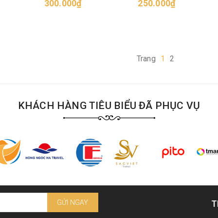
300.000₫
thông
250.000₫
Trang
1
2
KHÁCH HÀNG TIÊU BIỂU ĐÃ PHỤC VỤ
GỬI NGAY
T