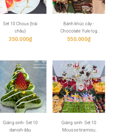
Set 10 Choux (trái
Bánh khúc cây -
châu)
Chocolate Yule log
350.000₫
550.000₫
cake
Giáng sinh- Set 10
Giáng sinh- Set 10
danish dâu
Mousse tiramisu