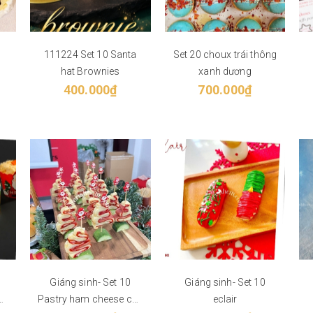
111224 Set 10 Santa
Set 20 choux trái thông
hat Brownies
xanh dương
400.000₫
700.000₫
Giáng sinh- Set 10
Giáng sinh- Set 10
ng
Pastry ham cheese cây
eclair