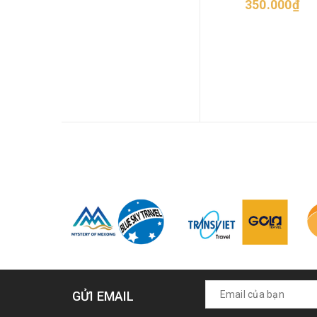
350.000₫
muối
GỬI EMAIL