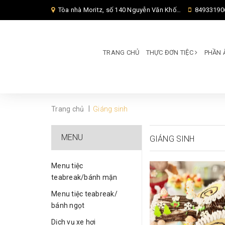
Tòa nhà Moritz, số 140 Nguyễn Văn Khối, Phường Thông Tây Hội, Thành phố Hồ Chí Minh, TP Hồ Chí Minh,
84933190
TRANG CHỦ
THỰC ĐƠN TIỆC
PHẦN 
|
Trang chủ
Giáng sinh
MENU
GIÁNG SINH
Menu tiệc
teabreak/bánh mặn
Menu tiệc teabreak/
bánh ngọt
Dịch vụ xe hơi