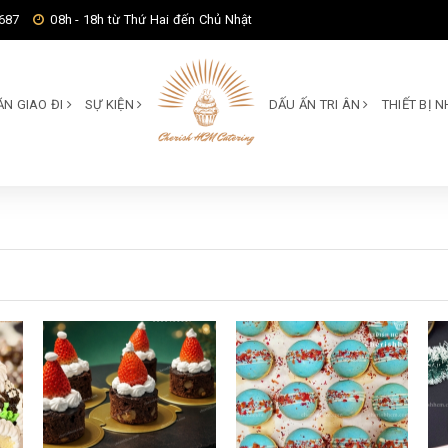
687
08h - 18h từ Thứ Hai đến Chủ Nhật
ĂN GIAO ĐI
SỰ KIỆN
DẤU ẤN TRI ÂN
THIẾT BỊ