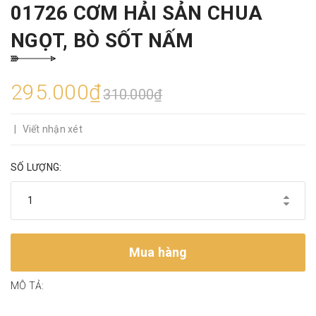
01726 CƠM HẢI SẢN CHUA
NGỌT, BÒ SỐT NẤM
295.000₫
310.000₫
|
Viết nhận xét
SỐ LƯỢNG:
Mua hàng
MÔ TẢ: