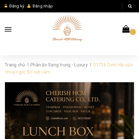
Đăng ký
Đăng nhập
|
|
Trang chủ
Phần ăn Sang trọng - Luxury
01726 Cơm Hải sản
chua ngọt, Bò sốt nấm