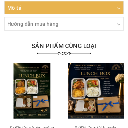
Mô tả
Hướng dẫn mua hàng
SẢN PHẨM CÙNG LOẠI
07826 Cơm Sườn nướng
07826 Cơm Gà teriyaki,