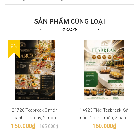
SẢN PHẨM CÙNG LOẠI
9%
21726 Teabreak 3 món
14923 Tiệc Teabreak Kết
bánh, Trái cây, 2 món
nối - 4 bánh mặn, 2 bánh
150.000₫
Nước - Phù hợp từ 50
ngọt, 2 món nước Phù hợp
160.000₫
165.000₫
khách
từ 30 khách