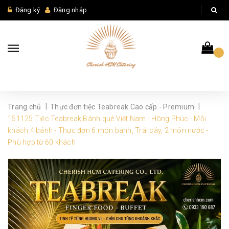
Đăng ký
Đăng nhập
|
|
Trang chủ
Thực đơn tiệc Teabreak Cao cấp - Premium
151125 Tiệc Teabreak Bánh quê Việt Nam - Hồng Phúc - Mỗi
khách 4 bánh - Thực đơn 6 món bánh, Trái cây, 2 món nước -
Phù hợp từ 60 khách