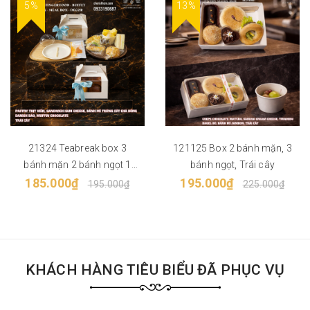
5%
13%
21324 Teabreak box 3
121125 Box 2 bánh mặn, 3
bánh mặn 2 bánh ngọt 1
bánh ngọt, Trái cây
185.000₫
trái cây
195.000₫
195.000₫
225.000₫
KHÁCH HÀNG TIÊU BIỂU ĐÃ PHỤC VỤ