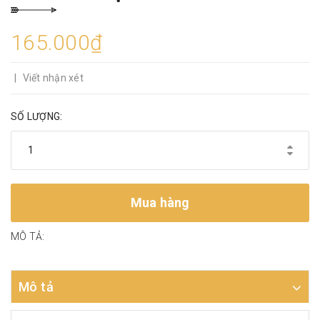
165.000₫
|
Viết nhận xét
SỐ LƯỢNG:
Mua hàng
MÔ TẢ:
Mô tả