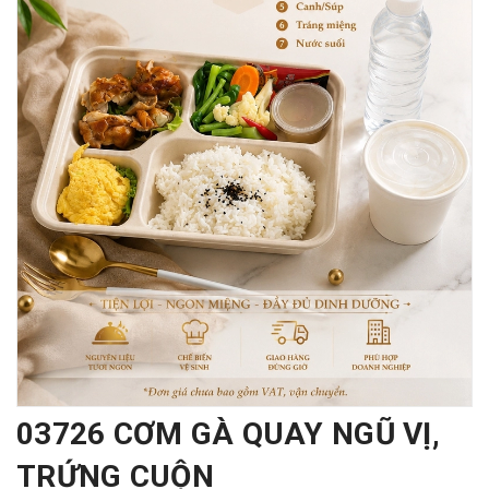
03726 CƠM GÀ QUAY NGŨ VỊ,
TRỨNG CUỘN