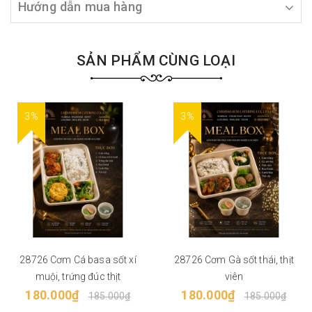
Hướng dẫn mua hàng
SẢN PHẨM CÙNG LOẠI
3%
3%
28726 Cơm Cá basa sốt xí
28726 Cơm Gà sốt thái, thịt
muội, trứng đúc thịt
viên
180.000₫
180.000₫
185.000₫
185.000₫