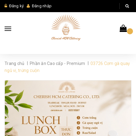
Đăng ký
Đăng nhập
|
|
Trang chủ
Phần ăn Cao cấp - Premium
03726 Cơm gà quay
ngũ vị, trứng cuộn