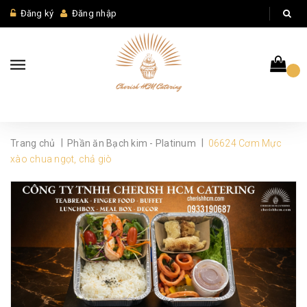
Đăng ký
Đăng nhập
|
|
Trang chủ
Phần ăn Bạch kim - Platinum
06624 Cơm Mực
xào chua ngọt, chả giò