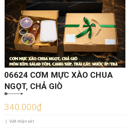
06624 CƠM MỰC XÀO CHUA
NGỌT, CHẢ GIÒ
340.000₫
|
Viết nhận xét