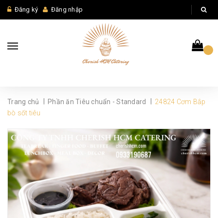
Đăng ký
Đăng nhập
|
|
Trang chủ
Phần ăn Tiêu chuẩn - Standard
24824 Cơm Bắp
bò sốt tiêu