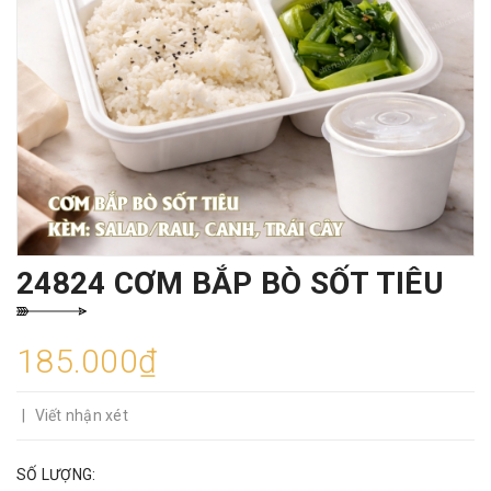
24824 CƠM BẮP BÒ SỐT TIÊU
185.000₫
|
Viết nhận xét
SỐ LƯỢNG: