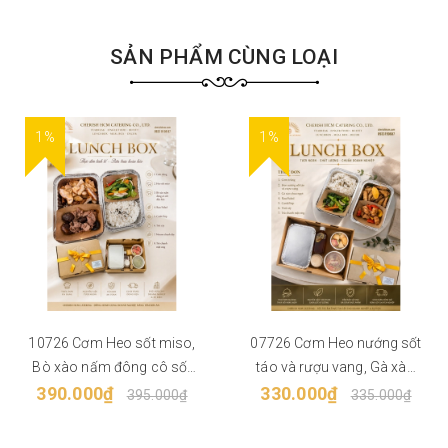
SẢN PHẨM CÙNG LOẠI
1%
1%
10726 Cơm Heo sốt miso,
07726 Cơm Heo nướng sốt
Bò xào nấm đông cô sốt
táo và rượu vang, Gà xào
390.000₫
dầu hào
330.000₫
chua ngọt
395.000₫
335.000₫