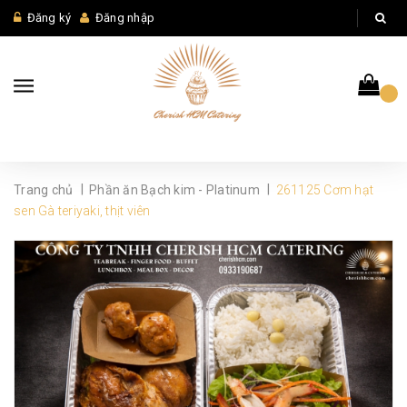
Đăng ký
Đăng nhập
|
|
Trang chủ
Phần ăn Bạch kim - Platinum
261125 Cơm hạt
sen Gà teriyaki, thịt viên