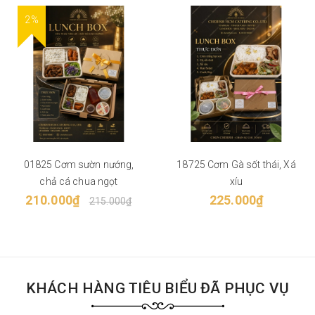
2%
01825 Cơm sườn nướng,
18725 Cơm Gà sốt thái, Xá
chả cá chua ngọt
xíu
210.000₫
225.000₫
215.000₫
KHÁCH HÀNG TIÊU BIỂU ĐÃ PHỤC VỤ