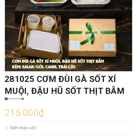
281025 CƠM ĐÙI GÀ SỐT XÍ
MUỘI, ĐẬU HŨ SỐT THỊT BẰM
215.000₫
|
Viết nhận xét