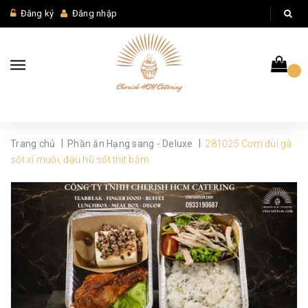
Đăng ký
Đăng nhập
|
|
Trang chủ
Phần ăn Hạng sang - Deluxe
281025 Cơm đùi gà
sốt xí muội, đậu hũ sốt thịt bằm