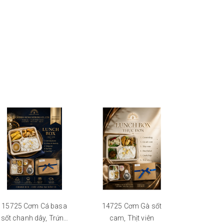
15725 Cơm Cá basa
14725 Cơm Gà sốt
15825 Se
sốt chanh dây, Trứng
cam, Thịt viên
Gà sốt t