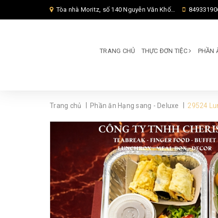
Tòa nhà Moritz, số 140 Nguyễn Văn Khối, Phường Thông Tây Hội, Thành phố Hồ Chí Minh, TP Hồ Chí Minh,
84933190
TRANG CHỦ
THỰC ĐƠN TIỆC
PHẦN 
|
|
Trang chủ
Phần ăn Hạng sang - Deluxe
29524 Lu