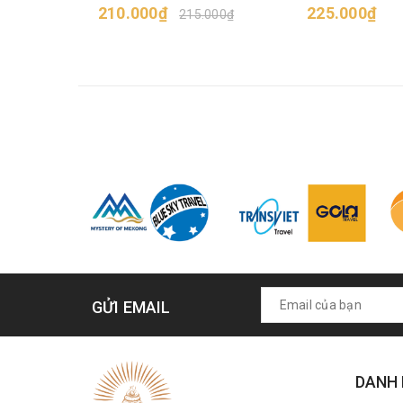
210.000₫
ngọt
225.000₫
215.000₫
GỬI EMAIL
DANH