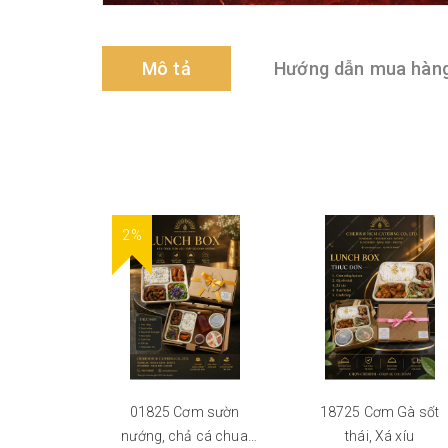
Mô tả
Hướng dẫn mua hàn
2%
01825 Cơm sườn
18725 Cơm Gà sốt
nướng, chả cá chua
thái, Xá xíu