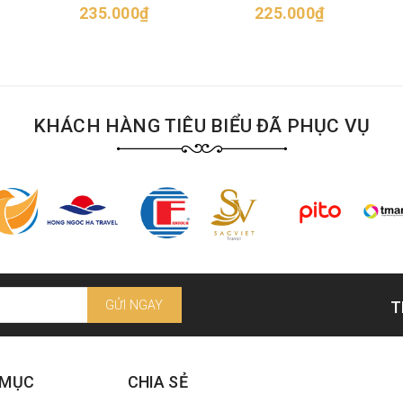
235.000₫
225.000₫
me
KHÁCH HÀNG TIÊU BIỂU ĐÃ PHỤC VỤ
GỬI NGAY
T
 MỤC
CHIA SẺ