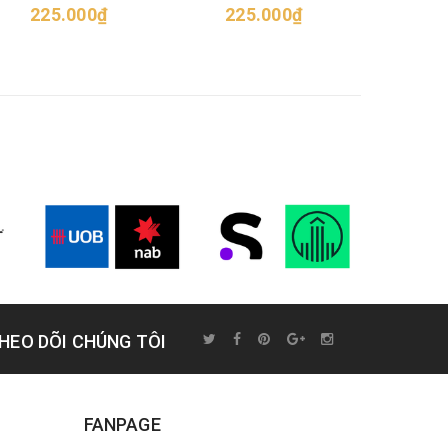
225.000₫
cuộn
225.000₫
22
r
HEO DÕI CHÚNG TÔI
FANPAGE