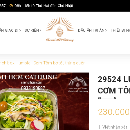
687
08h - 18h từ Thứ Hai đến Chủ Nhật
ĂN GIAO ĐI
SỰ KIỆN
DẤU ẤN TRI ÂN
THIẾT BỊ
nch box Humble - Cơm Tôm bơ tỏi, trứng cuộn
29524 
CƠM TÔ
230.00
|
Viết nhận xét