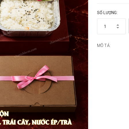
SỐ LƯỢNG:
MÔ TẢ: