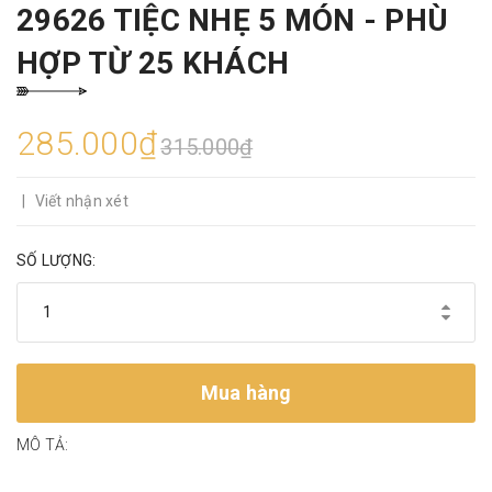
29626 TIỆC NHẸ 5 MÓN - PHÙ
HỢP TỪ 25 KHÁCH
285.000₫
315.000₫
|
Viết nhận xét
SỐ LƯỢNG:
Mua hàng
MÔ TẢ: