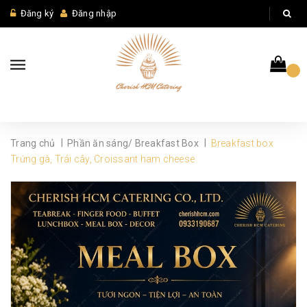
Đăng ký
Đăng nhập
|
|
Trang chủ
Phần ăn sáng/ Breakfast Box
Breakfast box
Trứng gà, Trái cây, Croissant ham cheese