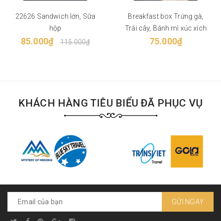
22626 Sandwich lớn, Sữa
Breakfast box Trứng gà,
hộp
Trái cây, Bánh mì xúc xích
85.000₫
75.000₫
115.000₫
KHÁCH HÀNG TIÊU BIỂU ĐÃ PHỤC VỤ
GỬI NGAY