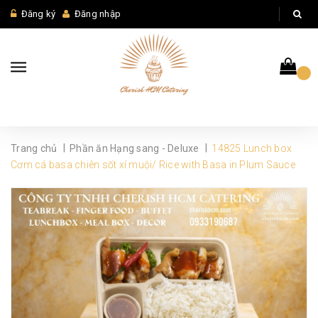
Đăng ký
Đăng nhập
|
|
Trang chủ
Phần ăn Hạng sang - Deluxe
14825 Lunch box
Cơm cá basa chiên sốt xí muội/ Rice with Basa in Plum Sauce