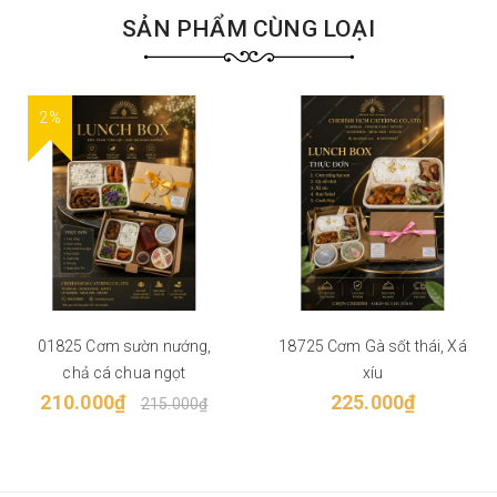
SẢN PHẨM CÙNG LOẠI
2%
01825 Cơm sườn nướng,
18725 Cơm Gà sốt thái, Xá
chả cá chua ngọt
xíu
210.000₫
225.000₫
215.000₫