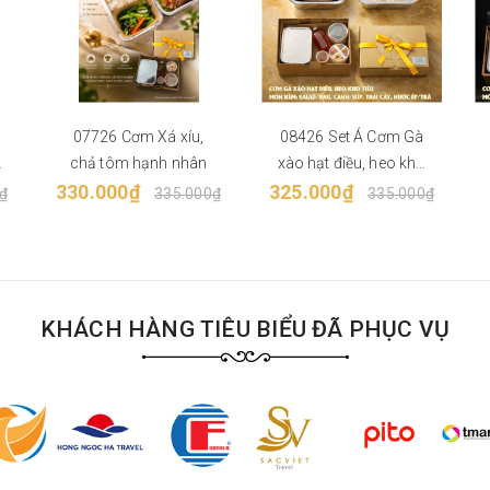
07726 Cơm Xá xíu,
08426 Set Á Cơm Gà
u
chả tôm hạnh nhân
xào hạt điều, heo kho
330.000₫
325.000₫
tiêu
₫
335.000₫
335.000₫
KHÁCH HÀNG TIÊU BIỂU ĐÃ PHỤC VỤ