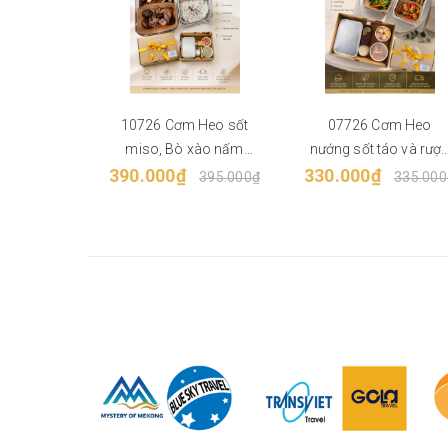
10726 Cơm Heo sốt
07726 Cơm Heo
miso, Bò xào nấm
nướng sốt táo và rượ
390.000₫
đông cô sốt dầu hào
330.000₫
vang, Gà xào chua
395.000₫
335.000
ngọt