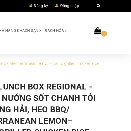
Đăng ký
Đăng nhập
 NHÀ HÀNG KHÁCH SẠN
BÁCH HÓA
BQ/ Mediterranean lemon–garlic grilled chicken rice,
LUNCH BOX REGIONAL -
 NƯỚNG SỐT CHANH TỎI
NG HẢI, HEO BBQ/
RRANEAN LEMON–