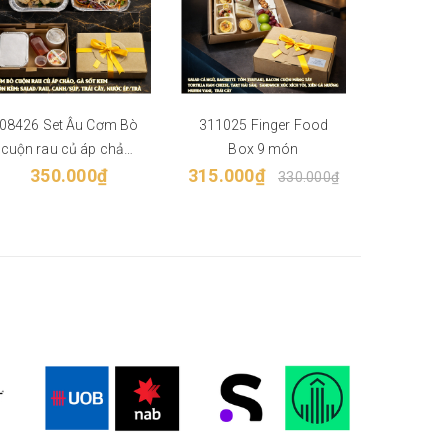
08426 Set Âu Cơm Bò
311025 Finger Food
041225 
cuộn rau củ áp chảo,
Box 9 món
xào chua 
350.000₫
Gà sốt kem
315.000₫
34
n
330.000₫