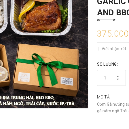
GARLIC 
AND BB
375.00
|
Viết nhận xét
SỐ LƯỢNG:
MÔ TẢ:
Cơm Gà nướng sốt
gà nấm ngô Trái 