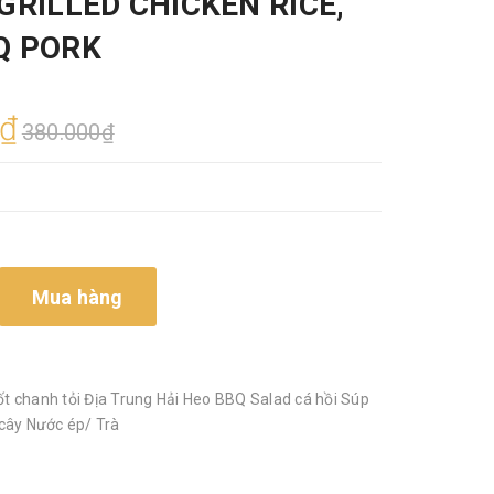
GRILLED CHICKEN RICE,
Q PORK
0₫
380.000₫
Mua hàng
 chanh tỏi Địa Trung Hải Heo BBQ Salad cá hồi Súp
cây Nước ép/ Trà