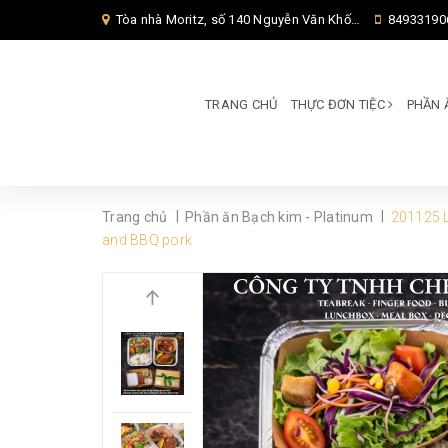
Tòa nhà Moritz, số 140 Nguyễn Văn Khối, Phường Thông Tây Hội, Thành phố Hồ Chí Minh, TP Hồ Chí Minh,
84933190
TRANG CHỦ
THỰC ĐƠN TIỆC
PHẦN 
|
|
Trang chủ
Phần ăn Bạch kim - Platinum
201125 L
and BBQ pork