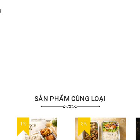
g
SẢN PHẨM CÙNG LOẠI
1%
3%