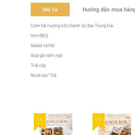
Mô tả
Hướng dẫn mua hàn
Cơm Gà nướng sốt chanh tỏi Địa Trung Hải
Heo BBQ
Salad cá hồi
Súp gà nấm ngô
Trái cây
Nước ép/ Trà
1%
1%