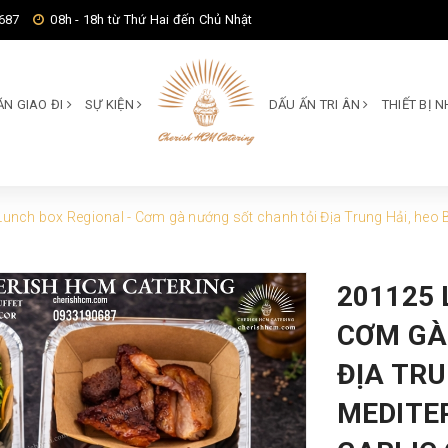
687
08h - 18h từ Thứ Hai đến Chủ Nhật
ĂN GIAO ĐI
SỰ KIỆN
DẤU ẤN TRI ÂN
THIẾT BỊ
unch box Regional - Cơm gà nướng sốt chanh tỏi Địa Trung Hải, heo B
201125 
CƠM GÀ
ĐỊA TRU
MEDITE