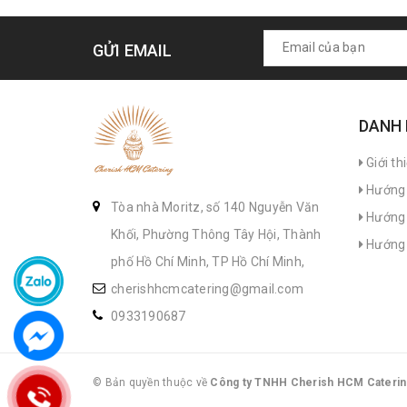
GỬI EMAIL
DANH
Giới th
Hướng 
Tòa nhà Moritz, số 140 Nguyễn Văn
Hướng 
Khối, Phường Thông Tây Hội, Thành
Hướng 
phố Hồ Chí Minh, TP Hồ Chí Minh,
cherishhcmcatering@gmail.com
0933190687
© Bản quyền thuộc về
Công ty TNHH Cherish HCM Caterin