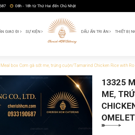
687
08h - 18h từ Thứ Hai đến Chủ Nhật
ĂN GIAO ĐI
SỰ KIỆN
DẤU ẤN TRI ÂN
THIẾT BỊ
Meal box Cơm gà sốt me, trứng cuộn/Tamarind Chicken Rice with Rol
13325 
ME, TR
CHICKEN
OMELET