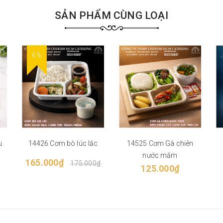
SẢN PHẨM CÙNG LOẠI
6%
u
14426 Cơm bò lúc lắc
14525 Cơm Gà chiên
nước mắm
165.000₫
175.000₫
125.000₫