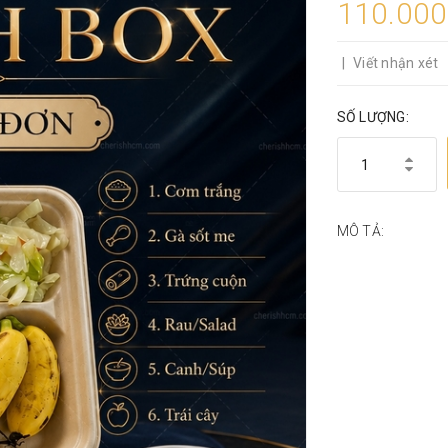
110.00
|
Viết nhận xét
SỐ LƯỢNG:
MÔ TẢ: