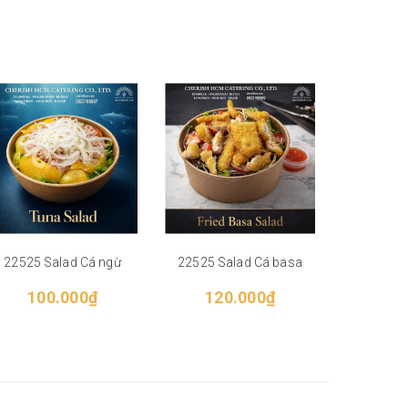
22525 Salad Cá ngừ
22525 Salad Cá basa
24824 
số
100.000₫
120.000₫
18