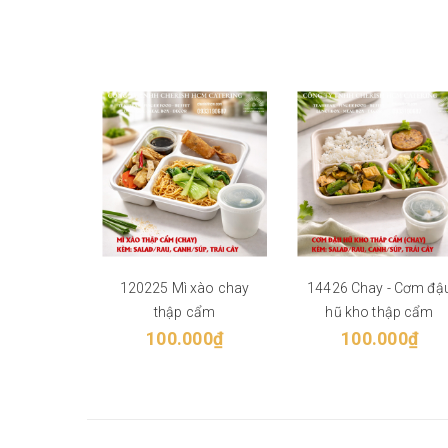
120225 Mì xào chay
14426 Chay - Cơm đậ
thập cẩm
hũ kho thập cẩm
100.000₫
100.000₫