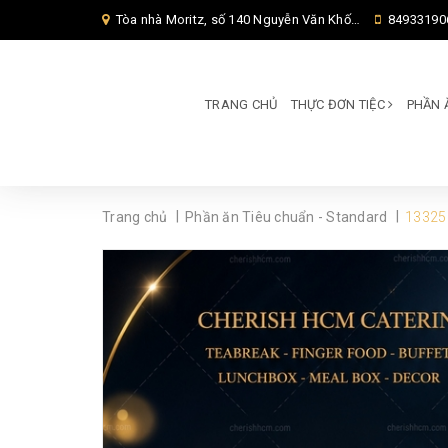
Tòa nhà Moritz, số 140 Nguyễn Văn Khối, Phường Thông Tây Hội, Thành phố Hồ Chí Minh, TP Hồ Chí Minh,
84933190
TRANG CHỦ
THỰC ĐƠN TIỆC
PHẦN 
|
|
Trang chủ
Phần ăn Tiêu chuẩn - Standard
13325 