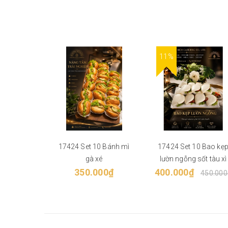
11%
17424 Set 10 Bánh mì
17424 Set 10 Bao kẹ
gà xé
lườn ngỗng sốt tàu xì
350.000₫
400.000₫
450.000