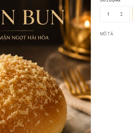
SỐ LƯỢNG:
MÔ TẢ: