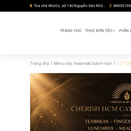
Tòa nhà Moritz, số 140 Nguyễn Văn Khối, Phường Thông Tây Hội, Thành phố Hồ Chí Minh, TP Hồ Chí Minh,
84933190
TRANG CHỦ
THỰC ĐƠN TIỆC
PHẦN 
|
|
Trang chủ
Menu tiệc teabreak/bánh mặn
121125