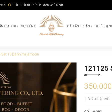
687
08h - 18h từ Thứ Hai đến Chủ Nhật
ĂN GIAO ĐI
SỰ KIỆN
DẤU ẤN TRI ÂN
THIẾT BỊ
 Set 10 Bánh mì jambon
121125
350.00
|
Viết nhận xét