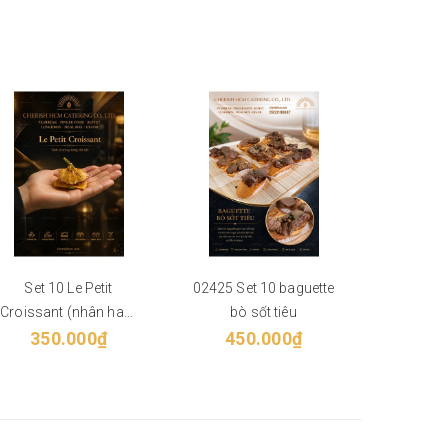
Set 10 Le Petit
02425 Set 10 baguette
061124 S
Croissant (nhân ham
bò sốt tiêu
Green
350.000₫
cheese)
450.000₫
35