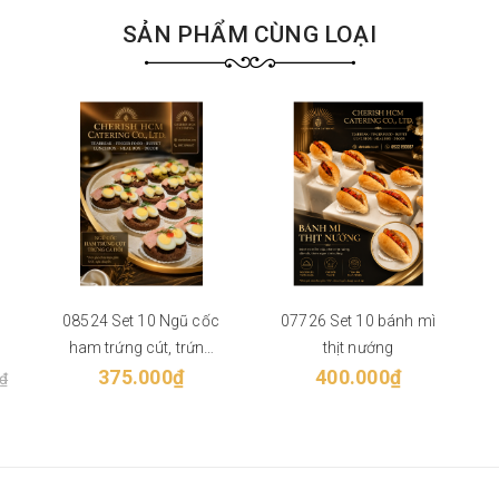
SẢN PHẨM CÙNG LOẠI
p
08524 Set 10 Ngũ cốc
07726 Set 10 bánh mì
ham trứng cút, trứng
thịt nướng
375.000₫
cá hồi
400.000₫
₫