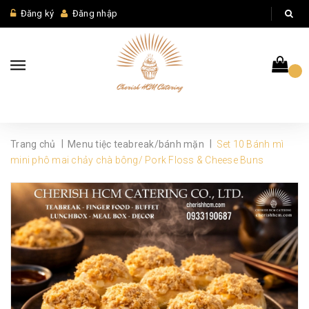
Đăng ký
Đăng nhập
|
|
Trang chủ
Menu tiệc teabreak/bánh mặn
Set 10 Bánh mì
mini phô mai chảy chà bông/ Pork Floss & Cheese Buns