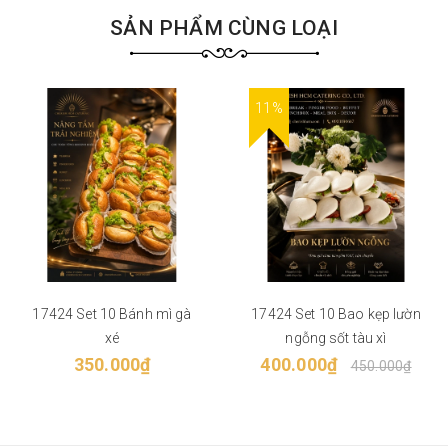
SẢN PHẨM CÙNG LOẠI
11%
17424 Set 10 Bánh mì gà
17424 Set 10 Bao kẹp lườn
xé
ngỗng sốt tàu xì
350.000₫
400.000₫
450.000₫