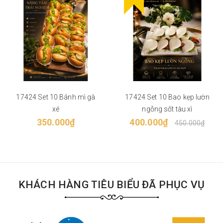
17424 Set 10 Bánh mì gà
17424 Set 10 Bao kẹp lườn
xé
ngỗng sốt tàu xì
350.000₫
400.000₫
450.000₫
KHÁCH HÀNG TIÊU BIỂU ĐÃ PHỤC VỤ