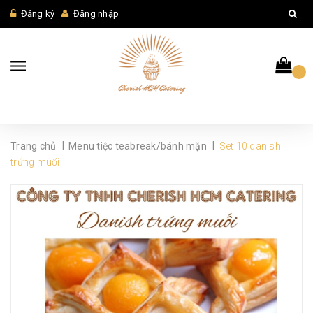
Đăng ký
Đăng nhập
|
|
Trang chủ
Menu tiệc teabreak/bánh mặn
Set 10 danish
trứng muối