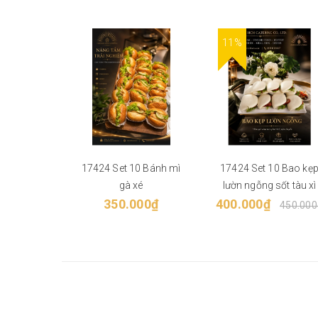
11%
17424 Set 10 Bánh mì
17424 Set 10 Bao kẹ
gà xé
lườn ngỗng sốt tàu xì
350.000₫
400.000₫
450.000