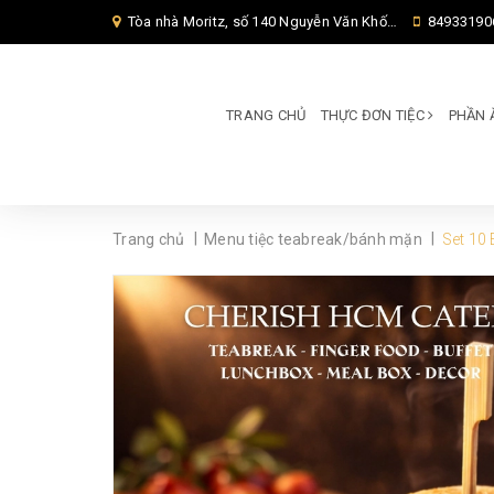
Tòa nhà Moritz, số 140 Nguyễn Văn Khối, Phường Thông Tây Hội, Thành phố Hồ Chí Minh, TP Hồ Chí Minh,
84933190
TRANG CHỦ
THỰC ĐƠN TIỆC
PHẦN 
|
|
Trang chủ
Menu tiệc teabreak/bánh mặn
Set 10 