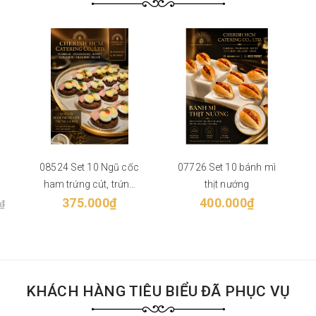
p
08524 Set 10 Ngũ cốc
07726 Set 10 bánh mì
ham trứng cút, trứng
thịt nướng
375.000₫
cá hồi
400.000₫
₫
KHÁCH HÀNG TIÊU BIỂU ĐÃ PHỤC VỤ