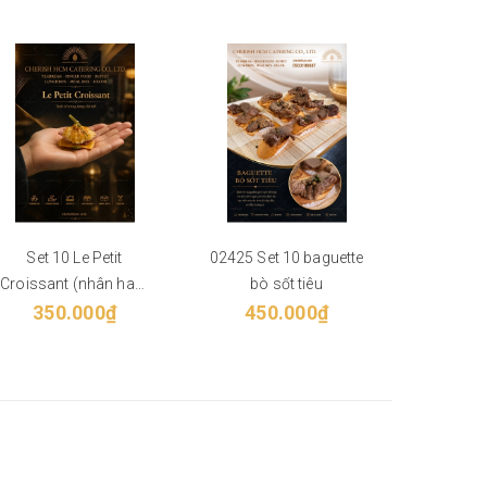
Set 10 Le Petit
02425 Set 10 baguette
061124 S
Croissant (nhân ham
bò sốt tiêu
Green
350.000₫
cheese)
450.000₫
35