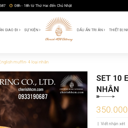
687
08h - 18h từ Thứ Hai đến Chủ Nhật
ĂN GIAO ĐI
SỰ KIỆN
DẤU ẤN TRI ÂN
THIẾT BỊ
English muffin- 4 loại nhân
SET 10 
NHÂN
350.00
|
Viết nhận xét