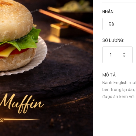
NHÂN
SỐ LƯỢNG:
MÔ TẢ:
Bánh English muf
bên trong lại da
được ăn kèm với b