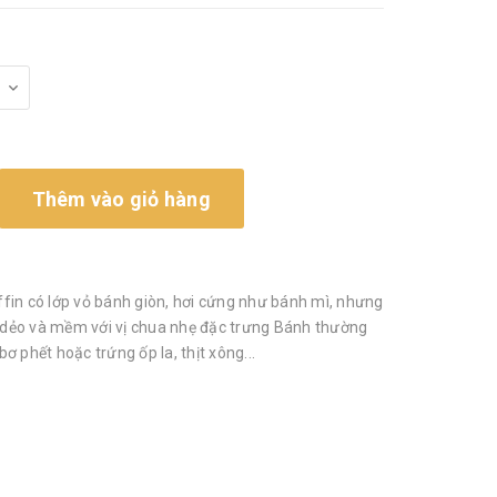
Thêm vào giỏ hàng
fin có lớp vỏ bánh giòn, hơi cứng như bánh mì, nhưng
i, dẻo và mềm với vị chua nhẹ đặc trưng Bánh thường
ơ phết hoặc trứng ốp la, thịt xông...