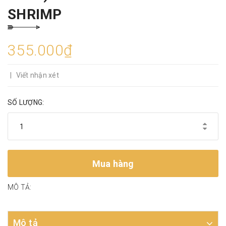
SHRIMP
355.000₫
|
Viết nhận xét
SỐ LƯỢNG:
Mua hàng
MÔ TẢ:
Mô tả