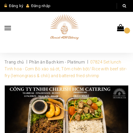
Đăng ký
Đăng nhập
|
|
Trang chủ
Phần ăn Bạch kim - Platinum
07824 Set lunch
Tinh hoa - Cơm Bò xào sả ớt, Tôm chiên bột/ Rice with beef stir-
fry (lemongrass & chili) and battered fried shrimp