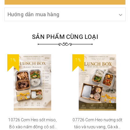
Hướng dẫn mua hàng
SẢN PHẨM CÙNG LOẠI
1%
1%
10726 Cơm Heo sốt miso,
07726 Cơm Heo nướng sốt
Bò xào nấm đông cô sốt
táo và rượu vang, Gà xào