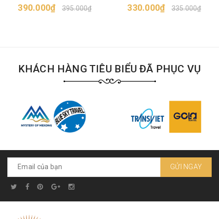
390.000₫
dầu hào
330.000₫
chua ngọt
395.000₫
335.000₫
KHÁCH HÀNG TIÊU BIỂU ĐÃ PHỤC VỤ
GỬI NGAY