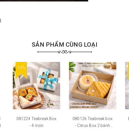
g
SẢN PHẨM CÙNG LOẠI
10%
3
081224 Teabreak Box
080126 Teabreak box
t
- 4 món
- Citrus Box 2 bánh