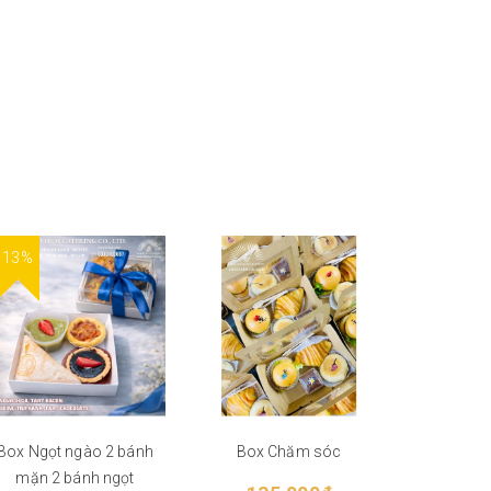
13%
Box Ngọt ngào 2 bánh
Box Chăm sóc
Teabreak
mặn 2 bánh ngọt