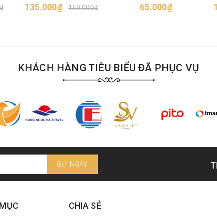
135.000₫
65.000₫
ngọt
₫
150.000₫
KHÁCH HÀNG TIÊU BIỂU ĐÃ PHỤC VỤ
GỬI NGAY
T
 MỤC
CHIA SẺ