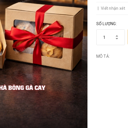
|
Viết nhận xét
SỐ LƯỢNG:
MÔ TẢ: