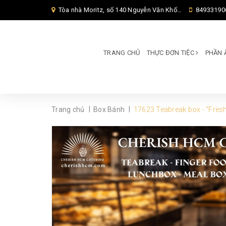
Tòa nhà Moritz, số 140 Nguyễn Văn Khối, Phường Thông Tây Hội, Thành phố Hồ Chí Minh, TP Hồ Chí Minh,
84933190
TRANG CHỦ
THỰC ĐƠN TIỆC
PHẦN 
|
|
Trang chủ
Box Bánh
17623 Teabreak box - “Fresh