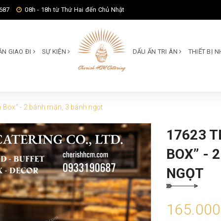
687
08h - 18h từ Thứ Hai đến Chủ Nhật
ĂN GIAO ĐI
SỰ KIỆN
DẤU ẤN TRI ÂN
THIẾT BỊ
 Box” - 2 bánh mặn, 3 bánh ngọt
17623 T
BOX” - 
NGỌT
165.00