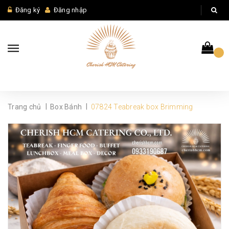
Đăng ký
Đăng nhập
|
|
Trang chủ
Box Bánh
07824 Teabreak box Brimming