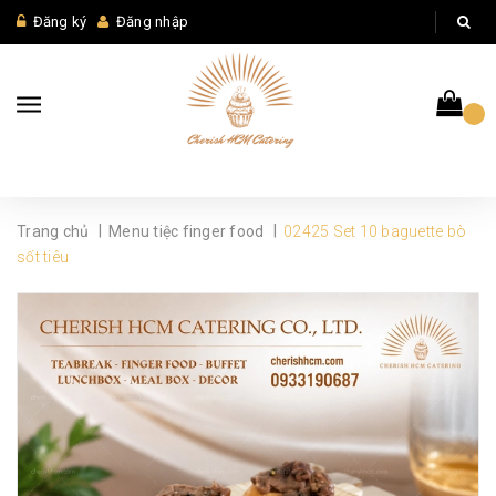
Đăng ký
Đăng nhập
|
|
Trang chủ
Menu tiệc finger food
02425 Set 10 baguette bò
sốt tiêu