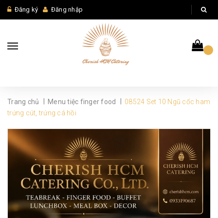
Đăng ký
Đăng nhập
|
|
Trang chủ
Menu tiệc finger food
08524 Set 10 Ngũ cốc ham
trứng cút, trứng cá hồi