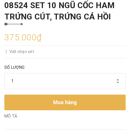
08524 SET 10 NGŨ CỐC HAM
TRỨNG CÚT, TRỨNG CÁ HỒI
375.000₫
|
Viết nhận xét
SỐ LƯỢNG:
Mua hàng
MÔ TẢ: