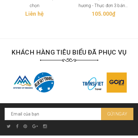
chọn
hương - Thực đơn 3 bánh,
Liên hệ
105.000₫
Trái cây
KHÁCH HÀNG TIÊU BIỂU ĐÃ PHỤC VỤ
GỬI NGAY