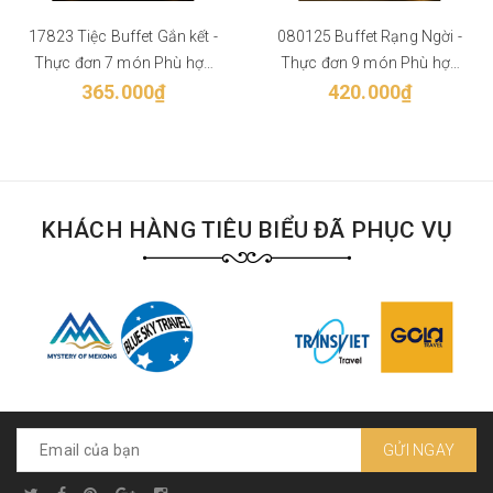
17823 Tiệc Buffet Gắn kết -
080125 Buffet Rạng Ngời -
Thực đơn 7 món Phù hợp
Thực đơn 9 món Phù hợp
365.000₫
từ 50 khách
420.000₫
từ 20 khách
KHÁCH HÀNG TIÊU BIỂU ĐÃ PHỤC VỤ
GỬI NGAY