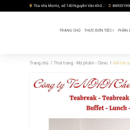
Tòa nhà Moritz, số 140 Nguyễn Văn Khối, Phường Thông Tây Hội, Thành phố Hồ Chí Minh, TP Hồ Chí Minh,
84933190
TRANG CHỦ
THỰC ĐƠN TIỆC
PHẦN 
|
|
Trang chủ
Thời trang - Mỹ phẩm - Clinic
A&H Acad