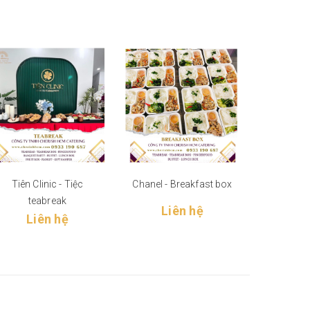
Tiên Clinic - Tiệc
Chanel - Breakfast box
Chanel - 
teabreak
Liên hệ
Li
Liên hệ