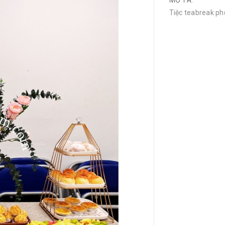
MÔ TẢ:
Tiệc teabreak ph