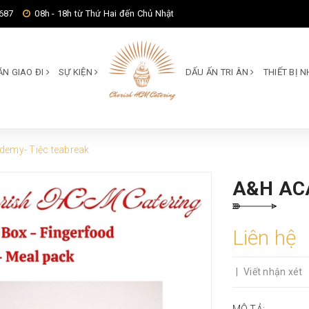
687
08h - 18h từ Thứ Hai đến Chủ Nhật
ĂN GIAO ĐI
SỰ KIỆN
DẤU ẤN TRI ÂN
THIẾT BỊ
emy- Tiệc teabreak
A&H AC
Liên hệ
|
Viết nhận xét