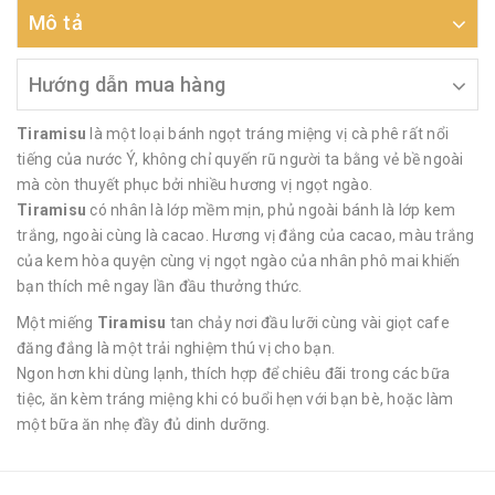
Mô tả
Hướng dẫn mua hàng
Tiramisu
là một loại bánh ngọt tráng miệng vị cà phê rất nổi
tiếng của nước Ý, không chỉ quyến rũ người ta bằng vẻ bề ngoài
mà còn thuyết phục bởi nhiều hương vị ngọt ngào.
Tiramisu
có nhân là lớp mềm mịn, phủ ngoài bánh là lớp kem
trắng, ngoài cùng là cacao. Hương vị đắng của cacao, màu trắng
của kem hòa quyện cùng vị ngọt ngào của nhân phô mai khiến
bạn thích mê ngay lần đầu thưởng thức.
Một miếng
Tiramisu
tan chảy nơi đầu lưỡi cùng vài giọt cafe
đăng đắng là một trải nghiệm thú vị cho bạn.
Ngon hơn khi dùng lạnh, thích hợp để chiêu đãi trong các bữa
tiệc, ăn kèm tráng miệng khi có buổi hẹn với bạn bè, hoặc làm
một bữa ăn nhẹ đầy đủ dinh dưỡng.