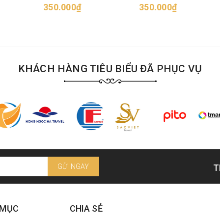
350.000₫
350.000₫
KHÁCH HÀNG TIÊU BIỂU ĐÃ PHỤC VỤ
GỬI NGAY
T
 MỤC
CHIA SẺ