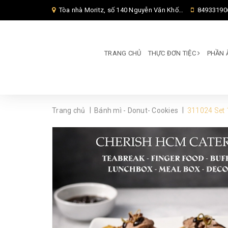
Tòa nhà Moritz, số 140 Nguyễn Văn Khối, Phường Thông Tây Hội, Thành phố Hồ Chí Minh, TP Hồ Chí Minh,
84933190
TRANG CHỦ
THỰC ĐƠN TIỆC
PHẦN 
|
|
Trang chủ
Bánh mì - Donut- Cookies
311024 Set 1