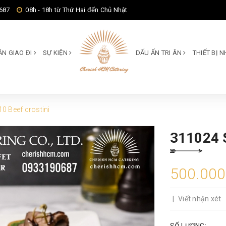
687
08h - 18h từ Thứ Hai đến Chủ Nhật
ĂN GIAO ĐI
SỰ KIỆN
DẤU ẤN TRI ÂN
THIẾT BỊ
0 Beef crostini
311024 
500.00
|
Viết nhận xét