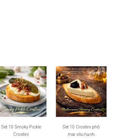
Set 10 Smoky Pickle
Set 10 Crostini phô
Bánh mì
Crostini
mai oliu hạnh