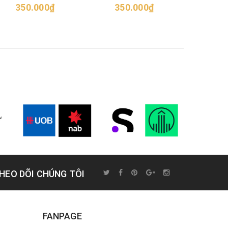
350.000₫
nhân/Mediterranean
350.000₫
75
Harmony Crostini
HEO DÕI CHÚNG TÔI
FANPAGE