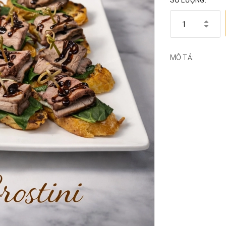
SỐ LƯỢNG:
MÔ TẢ: