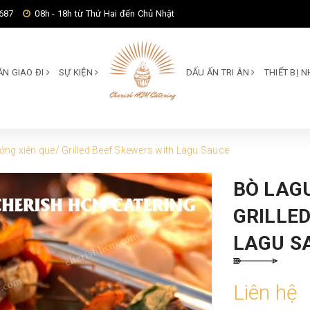
687
08h - 18h từ Thứ Hai đến Chủ Nhật
ĂN GIAO ĐI
SỰ KIỆN
DẤU ẤN TRI ÂN
THIẾT BỊ
ớng xiên que/ Grilled Beef Skewers with Lagu Sauce
BÒ LAG
GRILLE
LAGU S
Liên hệ