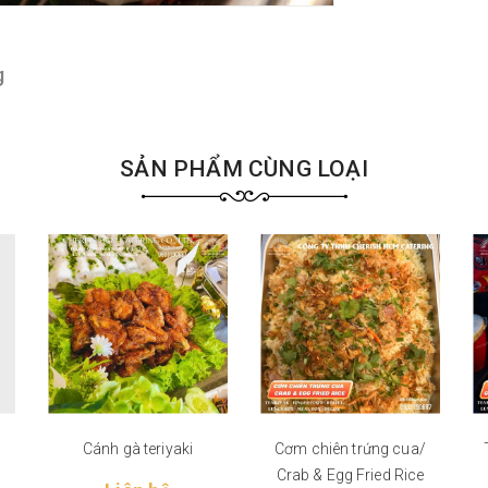
g
SẢN PHẨM CÙNG LOẠI
Cánh gà teriyaki
Cơm chiên trứng cua/
Crab & Egg Fried Rice