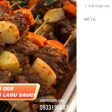
|
Viết nhận xét
MÔ TẢ: