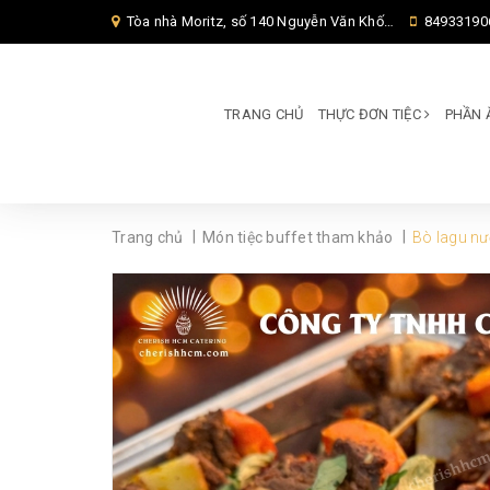
Tòa nhà Moritz, số 140 Nguyễn Văn Khối, Phường Thông Tây Hội, Thành phố Hồ Chí Minh, TP Hồ Chí Minh,
84933190
TRANG CHỦ
THỰC ĐƠN TIỆC
PHẦN 
|
|
Trang chủ
Món tiệc buffet tham khảo
Bò lagu nư