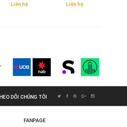
Liên hệ
Chili Salt
Liên hệ
Li
HEO DÕI CHÚNG TÔI
FANPAGE