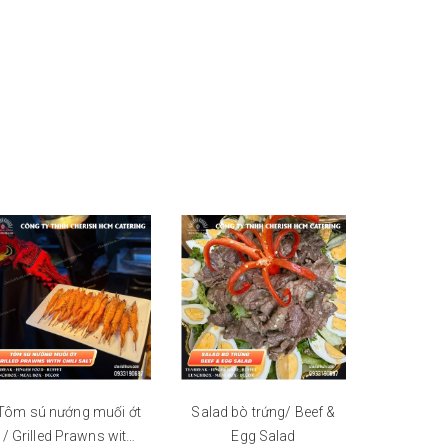
Tôm sú nướng muối ớt
Salad bò trứng/ Beef &
Buffet
/ Grilled Prawns with
Egg Salad
S