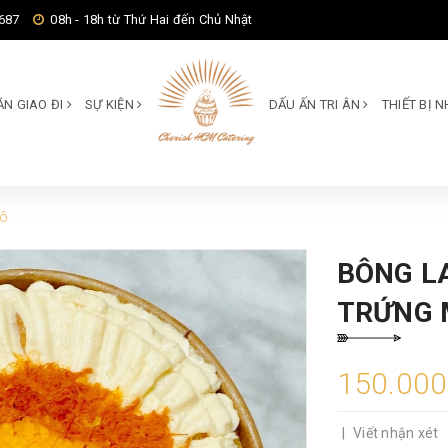
687
08h - 18h từ Thứ Hai đến Chủ Nhật
ĂN GIAO ĐI
SỰ KIỆN
DẤU ẤN TRI ÂN
THIẾT BỊ
tô
BÔNG L
TRỨNG 
150.00
|
Viết nhận xét