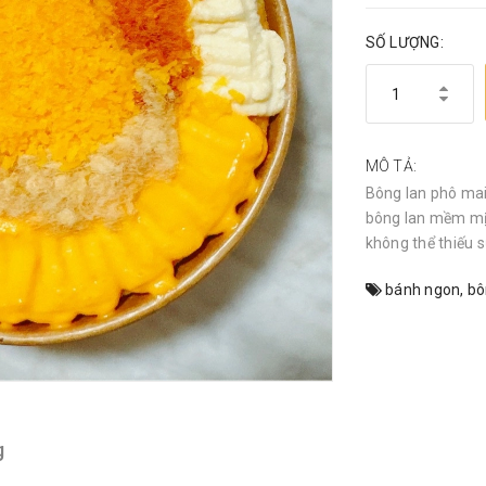
SỐ LƯỢNG:
MÔ TẢ:
Bông lan phô mai 
bông lan mềm mịn
không thể thiếu 
bánh ngon
,
bô
g