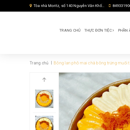
Tòa nhà Moritz, số 140 Nguyễn Văn Khối, Phường Thông Tây Hội, Thành phố Hồ Chí Minh, TP Hồ Chí Minh,
84933190
TRANG CHỦ
THỰC ĐƠN TIỆC
PHẦN 
|
Trang chủ
Bông lan phô mai chà bông trứng muối 