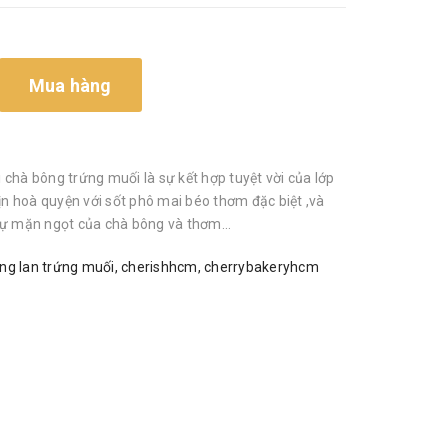
Mua hàng
chà bông trứng muối là sự kết hợp tuyệt vời của lớp
 hoà quyện với sốt phô mai béo thơm đặc biệt ,và
sự mặn ngọt của chà bông và thơm...
ng lan trứng muối
,
cherishhcm
,
cherrybakeryhcm