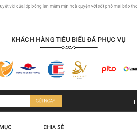
tuyệt vời của lớp bông lan mềm mịn hoà quyện với sốt phô mai béo th
KHÁCH HÀNG TIÊU BIỂU ĐÃ PHỤC VỤ
GỬI NGAY
T
 MỤC
CHIA SẺ