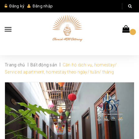
Đăng ký
Đăng nhập
|
|
Trang chủ
Bất động sản
Căn hộ dịch vụ, homestay/
Serviced apartment, homestay theo ngày/ tuần/ tháng