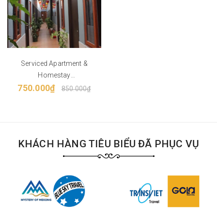
Serviced Apartment &
Homestay
Accommodation (Daily,
750.000₫
850.000₫
Weekly, and Monthly
Stays)
KHÁCH HÀNG TIÊU BIỂU ĐÃ PHỤC VỤ