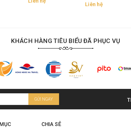
Liên hệ
Liên hệ
Chili Salt
KHÁCH HÀNG TIÊU BIỂU ĐÃ PHỤC VỤ
GỬI NGAY
T
 MỤC
CHIA SẺ