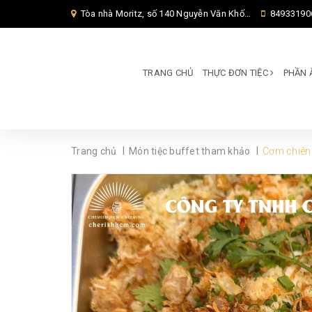
Tòa nhà Moritz, số 140 Nguyễn Văn Khối, Phường Thông Tây Hội, Thành phố Hồ Chí Minh, TP Hồ Chí Minh,
84933190
TRANG CHỦ
THỰC ĐƠN TIỆC
PHẦN 
|
|
Trang chủ
Món tiệc buffet tham khảo
Cơm chiên 