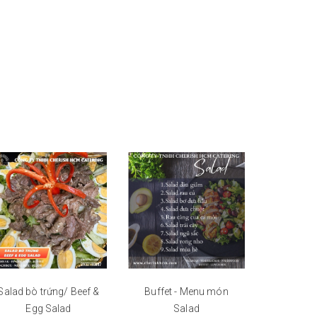
Salad bò trứng/ Beef &
Buffet - Menu món
Buffet
Egg Salad
Salad