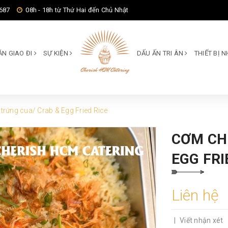
687
08h - 18h từ Thứ Hai đến Chủ Nhật
ĂN GIAO ĐI
SỰ KIỆN
DẤU ẤN TRI ÂN
THIẾT BỊ
trứng cua/ Crab & Egg Fried Rice
CƠM CH
EGG FRI
Liên hệ
|
Viết nhận xét