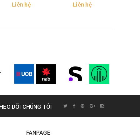
Liên hệ
Liên hệ
Li
HEO DÕI CHÚNG TÔI
FANPAGE