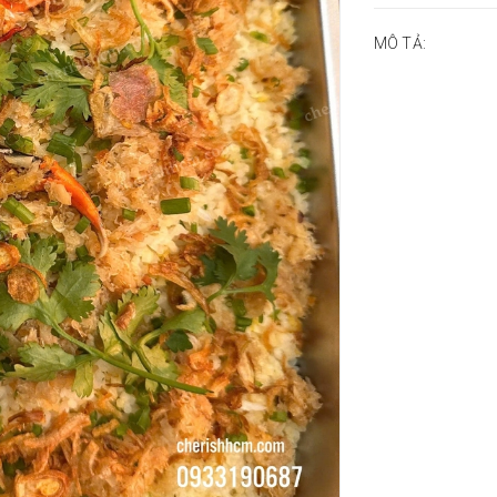
MÔ TẢ: