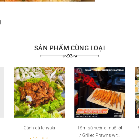
g
SẢN PHẨM CÙNG LOẠI
Cánh gà teriyaki
Tôm sú nướng muối ớt
/ Grilled Prawns with