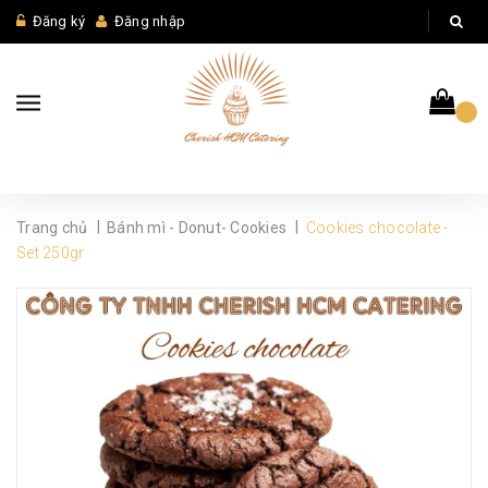
Đăng ký
Đăng nhập
|
|
Trang chủ
Bánh mì - Donut- Cookies
Cookies chocolate -
Set 250gr