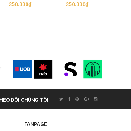
350.000₫
nhân/Mediterranean
350.000₫
75
Harmony Crostini
HEO DÕI CHÚNG TÔI
FANPAGE