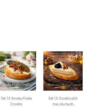
Set 10 Smoky Pickle
Set 10 Crostini phô
Bánh mì
Crostini
mai oliu hạnh