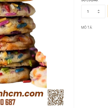
SỐ LƯỢNG:
MÔ TẢ: