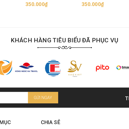
350.000₫
350.000₫
KHÁCH HÀNG TIÊU BIỂU ĐÃ PHỤC VỤ
GỬI NGAY
T
 MỤC
CHIA SẺ