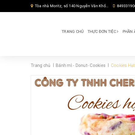
Tòa nhà Moritz, số 140 Nguyễn Văn Khối, Phường Thông Tây Hội, Thành phố Hồ Chí Minh, TP Hồ Chí Minh,
84933190
TRANG CHỦ
THỰC ĐƠN TIỆC
PHẦN 
|
|
Trang chủ
Bánh mì - Donut- Cookies
Cookies Hạt