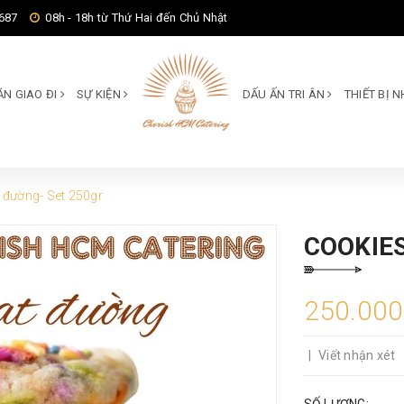
687
08h - 18h từ Thứ Hai đến Chủ Nhật
ĂN GIAO ĐI
SỰ KIỆN
DẤU ẤN TRI ÂN
THIẾT BỊ
 đường- Set 250gr
COOKIE
250.00
|
Viết nhận xét