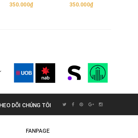
350.000₫
nhân/Mediterranean
350.000₫
75
Harmony Crostini
HEO DÕI CHÚNG TÔI
FANPAGE