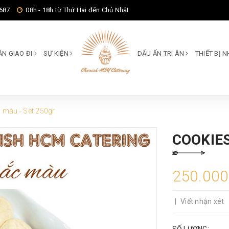
687
08h - 18h từ Thứ Hai đến Chủ Nhật
ĂN GIAO ĐI
SỰ KIỆN
DẤU ẤN TRI ÂN
THIẾT BỊ
 màu - Set 250gr
COOKIES
250.00
|
Viết nhận xét