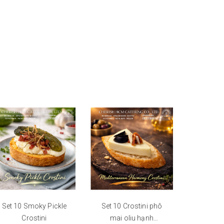
Set 10 Smoky Pickle
Set 10 Crostini phô
Bánh mì
Crostini
mai oliu hạnh