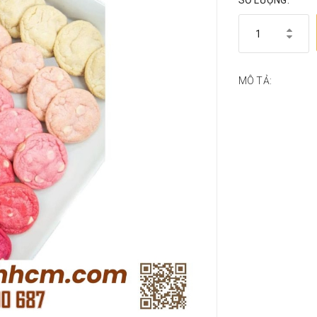
SỐ LƯỢNG:
MÔ TẢ: