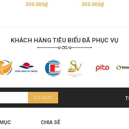
350.000₫
350.000₫
KHÁCH HÀNG TIÊU BIỂU ĐÃ PHỤC VỤ
GỬI NGAY
T
 MỤC
CHIA SẺ