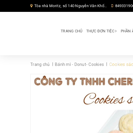
Tòa nhà Moritz, số 140 Nguyễn Văn Khối, Phường Thông Tây Hội, Thành phố Hồ Chí Minh, TP Hồ Chí Minh,
84933190
TRANG CHỦ
THỰC ĐƠN TIỆC
PHẦN 
|
|
Trang chủ
Bánh mì - Donut- Cookies
Cookies sắc