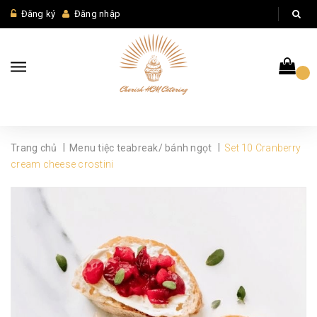
Đăng ký
Đăng nhập
|
|
Trang chủ
Menu tiệc teabreak/ bánh ngọt
Set 10 Cranberry
cream cheese crostini