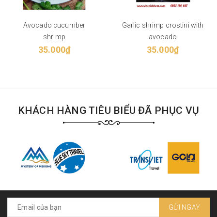
Avocado cucumber
Garlic shrimp crostini with
shrimp
avocado
35.000₫
35.000₫
KHÁCH HÀNG TIÊU BIỂU ĐÃ PHỤC VỤ
GỬI NGAY