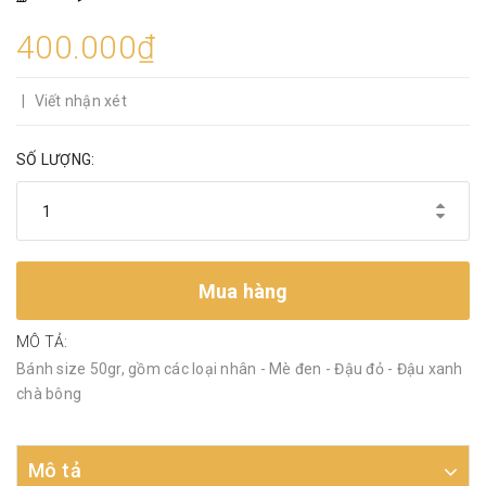
400.000₫
|
Viết nhận xét
SỐ LƯỢNG:
Mua hàng
MÔ TẢ:
Bánh size 50gr, gồm các loại nhân - Mè đen - Đậu đỏ - Đậu xanh
chà bông
Mô tả