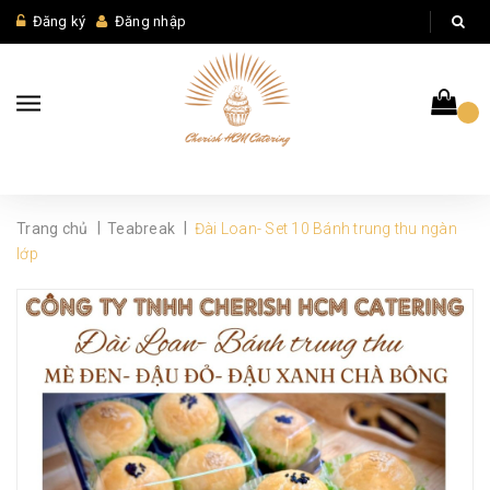
Đăng ký
Đăng nhập
|
|
Trang chủ
Teabreak
Đài Loan- Set 10 Bánh trung thu ngàn
lớp