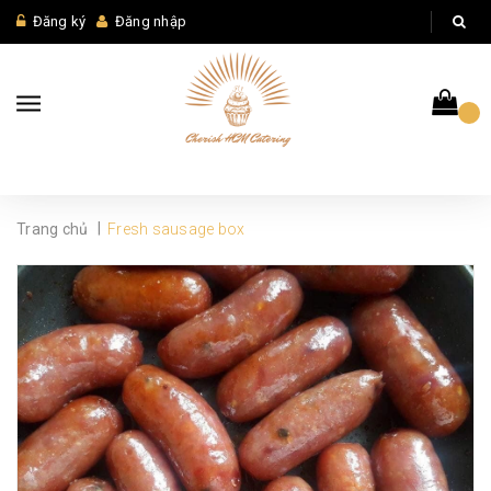
Đăng ký
Đăng nhập
|
Trang chủ
Fresh sausage box