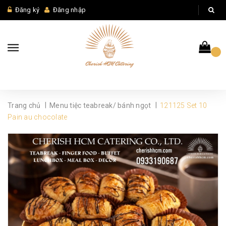
Đăng ký
Đăng nhập
|
|
Trang chủ
Menu tiệc teabreak/ bánh ngọt
121125 Set 10
Pain au chocolate