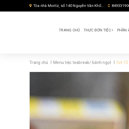
Tòa nhà Moritz, số 140 Nguyễn Văn Khối, Phường Thông Tây Hội, Thành phố Hồ Chí Minh, TP Hồ Chí Minh,
84933190
TRANG CHỦ
THỰC ĐƠN TIỆC
PHẦN 
|
|
Trang chủ
Menu tiệc teabreak/ bánh ngọt
Set 10