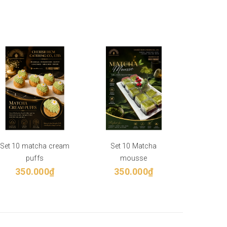
Set 10 matcha cream
Set 10 Matcha
061124 
puffs
mousse
M
350.000₫
350.000₫
35