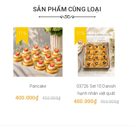
SẢN PHẨM CÙNG LOẠI
11%
11%
Pancake
03726 Set 10 Danish
hạnh nhân việt quất
400.000₫
450.000₫
400.000₫
450.000₫